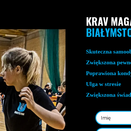
KRAV MAGA
BIAŁYMST
Skuteczna samoo
Zwiększona pewno
Poprawiona kondy
Ulga w stresie
Zwiększona świa