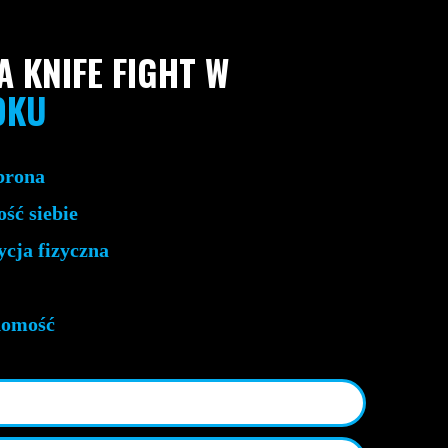
 KNIFE FIGHT W
OKU
brona
ść siebie
cja fizyczna
domość