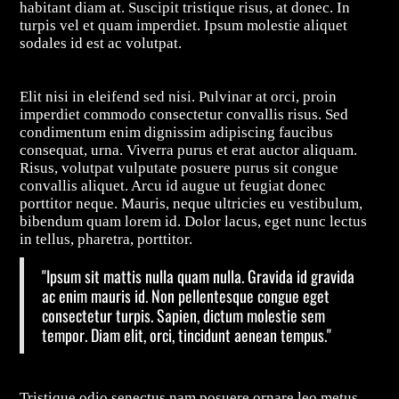
habitant diam at. Suscipit tristique risus, at donec. In
turpis vel et quam imperdiet. Ipsum molestie aliquet
sodales id est ac volutpat.
Elit nisi in eleifend sed nisi. Pulvinar at orci, proin
imperdiet commodo consectetur convallis risus. Sed
condimentum enim dignissim adipiscing faucibus
consequat, urna. Viverra purus et erat auctor aliquam.
Risus, volutpat vulputate posuere purus sit congue
convallis aliquet. Arcu id augue ut feugiat donec
porttitor neque. Mauris, neque ultricies eu vestibulum,
bibendum quam lorem id. Dolor lacus, eget nunc lectus
in tellus, pharetra, porttitor.
"Ipsum sit mattis nulla quam nulla. Gravida id gravida
ac enim mauris id. Non pellentesque congue eget
consectetur turpis. Sapien, dictum molestie sem
tempor. Diam elit, orci, tincidunt aenean tempus."
Tristique odio senectus nam posuere ornare leo metus,