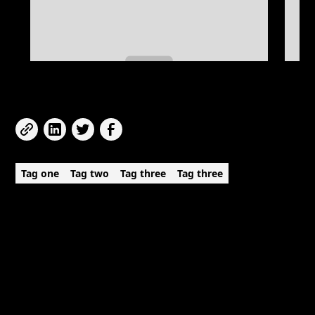
Share this post
Tag one
Tag two
Tag three
Tag three